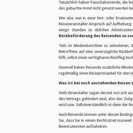
Tatsächlich haben Pauschalreisende, die ber
das gebuchte Hotel nicht genutzt werden kan
Wer also nun in einer Not- oder Ersatzunt
Reiseveranstalter Anspruch auf Aufhebung d
einige Stunden zu üblichen Arbeitszei
Rückbeförderung des Reisenden zu sor
Teils ist Medienberichten zu entnehmen, d
Betroffene auf eine unverzügliche Rückbef
hilft, selbst einen verfügbaren Rückflug b
Generell haben Reisende zusätzliche Minder
regelmäßig einen Reisepreisanteil für den ni
Was ist bei noch anstehenden Reisen 
Viele Veranstalter sagen derzeit von sich 
des Vertrags gehindert sind, also das Zielge
wird usw. Selbstverständlich ist dann der 
Auch Reisende können unter diesen Bedin
Sie, dass Sie in einem Rechtsstreit insowe
Beweiszwecken aufzuheben.