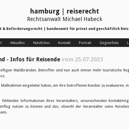
hamburg | reiserecht
Rechtsanwalt Michael Habeck
ht & Beförderungsrecht | bundesweit für privat und geschäftlich Re
rt
Aktuelles
Nützliches
Kontakt
Portrait
Gegnerliste
L
d - Infos für Reisende
vom
25.07.2023
eftigen Waldbränden. Betroffen sind nun auch immer mehr touristische Re
os.
er Maßnahmen eingeleitet haben, um ihre betroffenen Kunden zu evakuieren, i
n fehlenden Informationen ihres Veranstalters, unzureichenden Kontaktmö
imflug nutzen zu können und das, obwohl der Veranstalter seine Reiselei
kann.