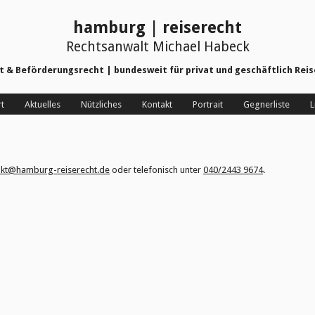
hamburg | reiserecht
Rechtsanwalt Michael Habeck
ht & Beförderungsrecht | bundesweit für privat und geschäftlich Re
rt
Aktuelles
Nützliches
Kontakt
Portrait
Gegnerliste
L
akt@hamburg-reiserecht.de
oder telefonisch unter
040/2443 9674
.